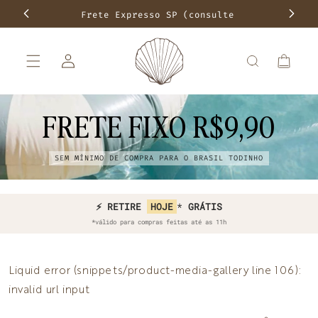
Pular para
Frete Expresso SP (consulte
Frete f
o
conteúdo
disponibilidade)
Fazer
Carrinho
login
FRETE FIXO R$9,90
SEM MÍNIMO DE COMPRA PARA O BRASIL TODINHO
⚡ COMPRE HOJE E RECEBA
⚡ RETIRE
HOJE
*
GRÁTIS
AMANHÃ*
*válido para compras feitas até as 11h
Liquid error (snippets/product-media-gallery line 106):
invalid url input