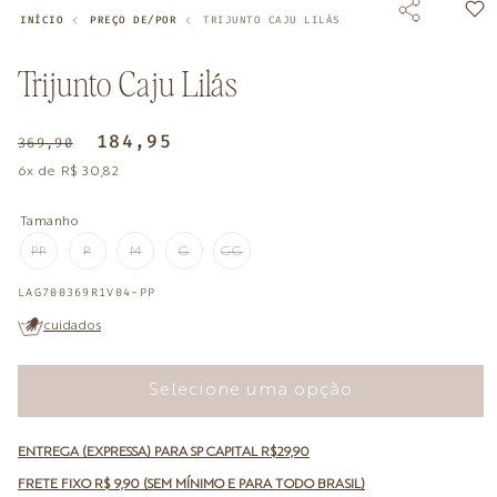
INÍCIO
PREÇO DE/POR
TRIJUNTO CAJU LILÁS
Trijunto Caju Lilás
Preço
Preço
184,95
369,90
normal
promocional
6x de R$ 30,82
Tamanho
PP
P
M
G
GG
VARIANTE
VARIANTE
VARIANTE
VARIANTE
VARIANTE
ESGOTADA
ESGOTADA
ESGOTADA
ESGOTADA
ESGOTADA
OU
OU
OU
OU
OU
SKU:
LAG700369R1V04-PP
INDISPONÍVEL
INDISPONÍVEL
INDISPONÍVEL
INDISPONÍVEL
INDISPONÍVEL
cuidados
Selecione uma opção
ENTREGA (EXPRESSA) PARA SP CAPITAL R$29,90
FRETE FIXO R$ 9,90 (SEM MÍNIMO E PARA TODO BRASIL)