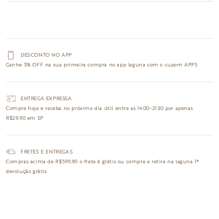
DESCONTO NO APP
Ganhe
5% OFF
na sua primeira compra no app laguna com o cupom
APP5
ENTREGA EXPRESSA
Compre hoje e receba no
próximo dia útil
entre as 14:00~21:30 por apenas
R$29,90 em SP
FRETES E ENTREGAS
Compras acima de R$599,90 o
frete é grátis
ou compre e retire na laguna
1ª
devolução grátis