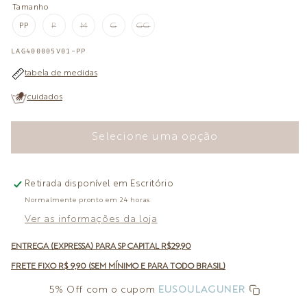
Tamanho
PP
P
M
G
GG
VARIANTE
VARIANTE
VARIANTE
VARIANTE
ESGOTADA
ESGOTADA
ESGOTADA
ESGOTADA
OU
OU
OU
OU
SKU:
LAG400005V01-PP
INDISPONÍVEL
INDISPONÍVEL
INDISPONÍVEL
INDISPONÍVEL
tabela de medidas
cuidados
Selecione uma opção
Retirada disponível em
Escritório
Normalmente pronto em 24 horas
Ver as informações da loja
ENTREGA (EXPRESSA) PARA SP CAPITAL R$29,90
FRETE FIXO R$ 9,90 (SEM MÍNIMO E PARA TODO BRASIL)
5% Off com o cupom
EUSOULAGUNER