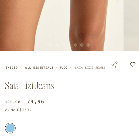
Abrir
Abrir
mídia
mídia
1
2
na
na
INÍCIO
ALL ESSENTIALS - TUDO
SAIA LIZI JEANS
janela
janela
modal
modal
Saia Lizi Jeans
Preço
Preço
79,96
199,90
normal
promocional
6x de R$ 13,32