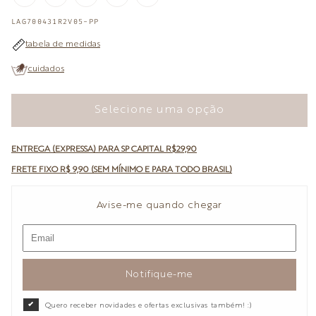
ESGOTADA
ESGOTADA
ESGOTADA
ESGOTADA
ESGOTADA
OU
OU
OU
OU
OU
SKU:
LAG700431R2V05-PP
INDISPONÍVEL
INDISPONÍVEL
INDISPONÍVEL
INDISPONÍVEL
INDISPONÍVEL
tabela de medidas
cuidados
Selecione uma opção
ENTREGA (EXPRESSA) PARA SP CAPITAL R$29,90
FRETE FIXO R$ 9,90 (SEM MÍNIMO E PARA TODO BRASIL)
Avise-me quando chegar
Notifique-me
Quero receber novidades e ofertas exclusivas também! :)