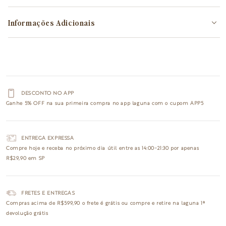
Informações Adicionais
DESCONTO NO APP
Ganhe
5% OFF
na sua primeira compra no app laguna com o cupom
APP5
ENTREGA EXPRESSA
Compre hoje e receba no
próximo dia útil
entre as 14:00~21:30 por apenas
R$29,90 em SP
FRETES E ENTREGAS
Compras acima de R$599,90 o
frete é grátis
ou compre e retire na laguna
1ª
devolução grátis