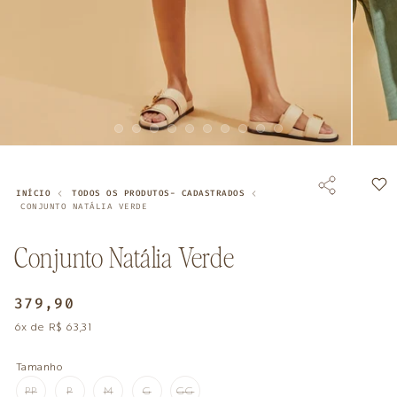
Abrir
Abrir
mídia
mídia
1
2
na
na
INÍCIO
TODOS OS PRODUTOS- CADASTRADOS
janela
janela
CONJUNTO NATÁLIA VERDE
modal
modal
Conjunto Natália Verde
Preço
379,90
normal
6x de R$ 63,31
Tamanho
PP
P
M
G
GG
VARIANTE
VARIANTE
VARIANTE
VARIANTE
VARIANTE