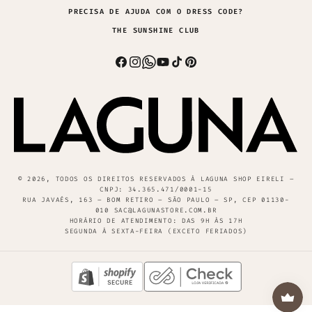
PRECISA DE AJUDA COM O DRESS CODE?
THE SUNSHINE CLUB
Facebook
Instagram
Whatsapp
YouTube
TikTok
Pinterest
© 2026, TODOS OS DIREITOS RESERVADOS À LAGUNA SHOP EIRELI –
CNPJ: 34.365.471/0001-15
RUA JAVAÉS, 163 – BOM RETIRO – SÃO PAULO – SP, CEP 01130-
010 SAC@LAGUNASTORE.COM.BR
HORÁRIO DE ATENDIMENTO: DAS 9H ÀS 17H
SEGUNDA À SEXTA-FEIRA (EXCETO FERIADOS)