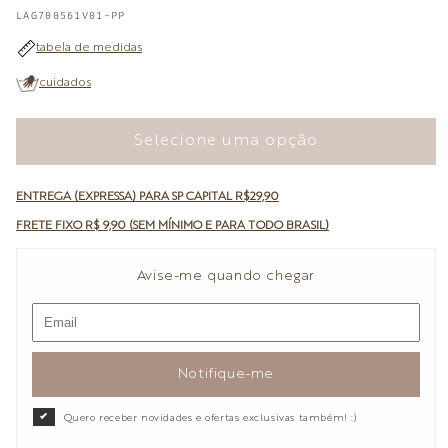
OU
OU
OU
OU
SKU:
LAG700561V01-PP
INDISPONÍVEL
INDISPONÍVEL
INDISPONÍVEL
INDISPONÍVEL
tabela de medidas
cuidados
Selecione uma opção
ENTREGA (EXPRESSA) PARA SP CAPITAL R$29,90
FRETE FIXO R$ 9,90 (SEM MÍNIMO E PARA TODO BRASIL)
Avise-me quando chegar
Notifique-me
Quero receber novidades e ofertas exclusivas também! :)