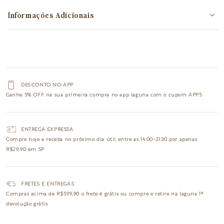
Informações Adicionais
DESCONTO NO APP
Ganhe
5% OFF
na sua primeira compra no app laguna com o cupom
APP5
ENTREGA EXPRESSA
Compre hoje e receba no
próximo dia útil
entre as 14:00~21:30 por apenas
R$29,90 em SP
FRETES E ENTREGAS
Compras acima de R$599,90 o
frete é grátis
ou compre e retire na laguna
1ª
devolução grátis