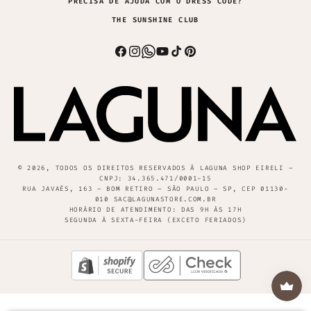
PRECISA DE AJUDA COM O DRESS CODE?
THE SUNSHINE CLUB
Facebook
Instagram
Whatsapp
YouTube
TikTok
Pinterest
© 2026, TODOS OS DIREITOS RESERVADOS À LAGUNA SHOP EIRELI –
CNPJ: 34.365.471/0001-15
RUA JAVAÉS, 163 – BOM RETIRO – SÃO PAULO – SP, CEP 01130-
010 SAC@LAGUNASTORE.COM.BR
HORÁRIO DE ATENDIMENTO: DAS 9H ÀS 17H
SEGUNDA À SEXTA-FEIRA (EXCETO FERIADOS)