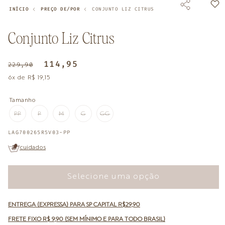
INÍCIO
PREÇO DE/POR
CONJUNTO LIZ CITRUS
Conjunto Liz Citrus
Preço
Preço
114,95
229,90
normal
promocional
6x de R$ 19,15
Tamanho
PP
P
M
G
GG
VARIANTE
VARIANTE
VARIANTE
VARIANTE
VARIANTE
ESGOTADA
ESGOTADA
ESGOTADA
ESGOTADA
ESGOTADA
OU
OU
OU
OU
OU
SKU:
LAG700265R5V03-PP
INDISPONÍVEL
INDISPONÍVEL
INDISPONÍVEL
INDISPONÍVEL
INDISPONÍVEL
cuidados
Selecione uma opção
ENTREGA (EXPRESSA) PARA SP CAPITAL R$29,90
FRETE FIXO R$ 9,90 (SEM MÍNIMO E PARA TODO BRASIL)