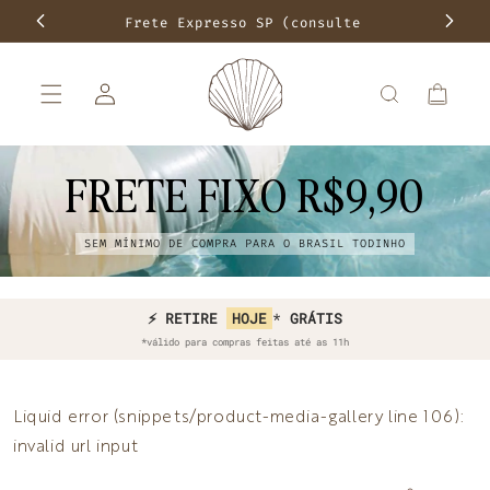
Pular para
Frete Expresso SP (consulte
Frete f
o
conteúdo
disponibilidade)
Fazer
Carrinho
login
FRETE FIXO R$9,90
SEM MÍNIMO DE COMPRA PARA O BRASIL TODINHO
⚡ COMPRE HOJE E RECEBA
⚡ RETIRE
HOJE
*
GRÁTIS
AMANHÃ*
*válido para compras feitas até as 11h
Liquid error (snippets/product-media-gallery line 106):
invalid url input