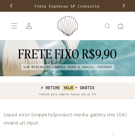
Pular para
Frete Expresso SP (consulte
Frete f
o
conteúdo
disponibilidade)
Fazer
Carrinho
login
FRETE FIXO R$9,90
SEM MÍNIMO DE COMPRA PARA O BRASIL TODINHO
⚡ COMPRE HOJE E RECEBA
⚡ RETIRE
HOJE
*
GRÁTIS
AMANHÃ*
*válido para compras feitas até as 11h
Liquid error (snippets/product-media-gallery line 106):
invalid url input