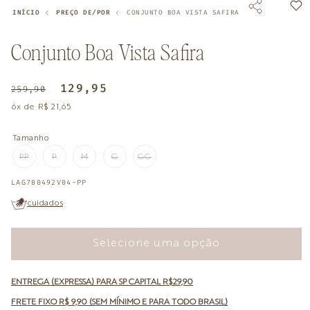
INÍCIO
PREÇO DE/POR
CONJUNTO BOA VISTA SAFIRA
Conjunto Boa Vista Safira
Preço
Preço
129,95
259,90
normal
promocional
6x de R$ 21,65
Tamanho
PP
P
M
G
GG
VARIANTE
VARIANTE
VARIANTE
VARIANTE
VARIANTE
ESGOTADA
ESGOTADA
ESGOTADA
ESGOTADA
ESGOTADA
OU
OU
OU
OU
OU
SKU:
LAG700492V04-PP
INDISPONÍVEL
INDISPONÍVEL
INDISPONÍVEL
INDISPONÍVEL
INDISPONÍVEL
cuidados
Selecione uma opção
ENTREGA (EXPRESSA) PARA SP CAPITAL R$29,90
FRETE FIXO R$ 9,90 (SEM MÍNIMO E PARA TODO BRASIL)