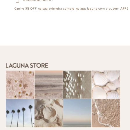
DESCONTO NO APP
Ganhe
5% OFF
na sua primeira compra no app laguna com o cupom
APP5