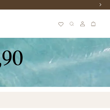
Fazer
Carrinho
login
,90