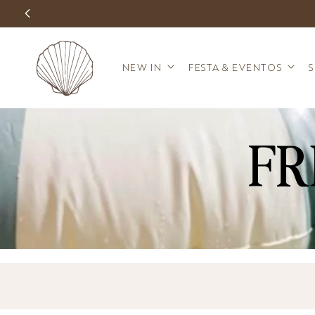
Pular para
o
conteúdo
NEW IN
FESTA & EVENTOS
FR