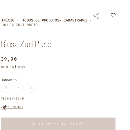
INÍCIO
TODOS OS PRODUTOS- CADASTRADOS
BLUSA ZURI PRETO
Blusa Zuri Preto
Preço
39,90
normal
6x de R$ 6,65
Tamanho
P
M
G
VARIANTE
VARIANTE
VARIANTE
ESGOTADA
ESGOTADA
ESGOTADA
OU
OU
OU
SKU:
TB3084V01-P
INDISPONÍVEL
INDISPONÍVEL
INDISPONÍVEL
cuidados
Selecione uma opção