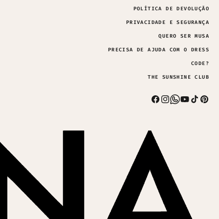
POLÍTICA DE DEVOLUÇÃO
PRIVACIDADE E SEGURANÇA
QUERO SER MUSA
PRECISA DE AJUDA COM O DRESS
CODE?
THE SUNSHINE CLUB
Facebook
Instagram
Whatsapp
YouTub
TikTo
Pi